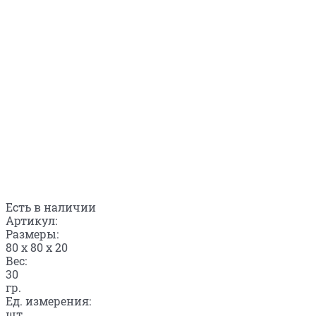
Есть в наличии
Артикул:
Размеры:
80 x 80 x 20
Вес:
30
гр.
Ед. измерения:
шт.