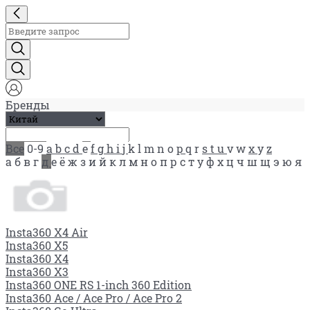
Бренды
Все
0-9
a
b
c
d
e
f
g
h
i
j
k
l
m
n
o
p
q
r
s
t
u
v
w
x
y
z
а
б
в
г
д
е
ё
ж
з
и
й
к
л
м
н
о
п
р
с
т
у
ф
х
ц
ч
ш
щ
э
ю
я
Insta360 X4 Air
Insta360 X5
Insta360 X4
Insta360 X3
Insta360 ONE RS 1-inch 360 Edition
Insta360 Ace / Ace Pro / Ace Pro 2