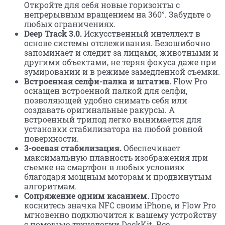
Откройте для себя новые горизонты с
непрерывным вращением на 360°. Забудьте о
любых ограничениях.
Deep Track 3.0.
Искусственный интеллект в
основе системы отслеживания. Безошибочно
запоминает и следит за лицами, животными и
другими объектами, не теряя фокуса даже при
зумировании и в режиме замедленной съемки.
Встроенная селфи-палка и штатив.
Flow Pro
оснащен встроенной палкой для селфи,
позволяющей удобно снимать себя или
создавать оригинальные ракурсы. А
встроенный трипод легко вынимается для
установки стабилизатора на любой ровной
поверхности.
3-осевая стабилизация.
Обеспечивает
максимальную плавность изображения при
съемке на смартфон в любых условиях
благодаря мощным моторам и продвинутым
алгоритмам.
Сопряжение одним касанием.
Просто
коснитесь значка NFC своим iPhone, и Flow Pro
мгновенно подключится к вашему устройству
с помощью технологии DockKit. Все